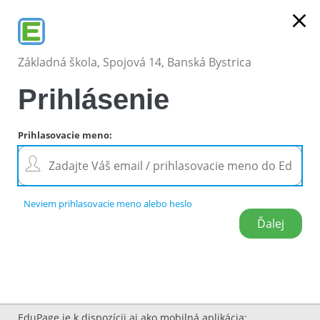
close
Základná škola, Spojová 14, Banská Bystrica
Prihlásenie
Prihlasovacie meno
:
Neviem prihlasovacie meno alebo heslo
EduPage je k dispozícii aj ako mobilná aplikácia
: