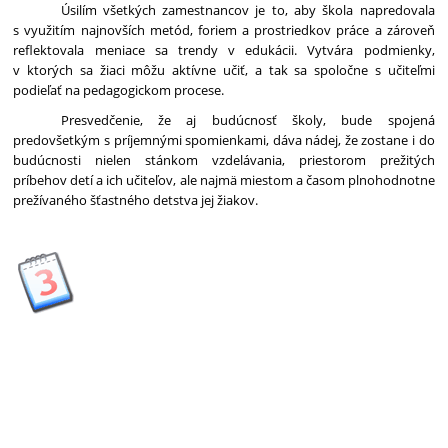
Úsilím všetkých zamestnancov je to, aby škola napredovala
s využitím najnovších metód, foriem a prostriedkov práce a zároveň
reflektovala meniace sa trendy v edukácii. Vytvára podmienky,
v ktorých sa žiaci môžu aktívne učiť, a tak sa spoločne s učiteľmi
podieľať na pedagogickom procese.
Presvedčenie, že aj budúcnosť školy, bude spojená
predovšetkým s príjemnými spomienkami, dáva nádej, že zostane i do
budúcnosti nielen stánkom vzdelávania, priestorom prežitých
príbehov detí a ich učiteľov, ale najmä miestom a časom plnohodnotne
prežívaného šťastného detstva jej žiakov.