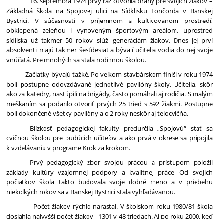
16. septembra 1974 prvý raz otvorila brány pre svojich žiakov –
Základná škola na Spojovej ulici na Sídklisku Fončorda v Banskej
Bystrici. V súčasnosti v príjemnom a kultivovanom prostredí,
obklopená zeleňou i vynoveným športovým areálom, uprostred
sídliska už takmer 50 rokov slúži generáciám žiakov. Dnes jej prví
absolventi majú takmer šesťdesiat a bývalí učitelia vodia do nej svoje
vnúčatá. Pre mnohých sa stala rodinnou školou.
Začiatky bývajú ťažké. Po veľkom stavbárskom finiši v roku 1974
boli postupne odovzdávané jednotlivé pavilóny školy. Učitelia, skôr
ako za katedry, nastúpili na brigády, často pomáhali aj rodičia. S malým
meškaním sa podarilo otvoriť prvých 25 tried s 592 žiakmi. Postupne
boli dokončené všetky pavilóny a o 2 roky neskôr aj telocvičňa.
Blízkosť pedagogickej fakulty predurčila „Spojovú“ stať sa
cvičnou školou pre budúcich učiteľov
a ako prvá v okrese sa pripojila
k vzdelávaniu v programe Krok za krokom.
Prvý pedagogický zbor svojou prácou a prístupom položil
základy kultúry vzájomnej podpory a kvalitnej práce. Od svojich
počiatkov škola takto budovala svoje dobré meno a v priebehu
niekoľkých rokov sa v Banskej Bystrici stala vyhľadávanou.
Počet žiakov rýchlo narastal.
V školskom roku 1980/81 škola
dosiahla najvyšší počet žiakov - 1301 v 48 triedach. Aj po roku 2000, keď