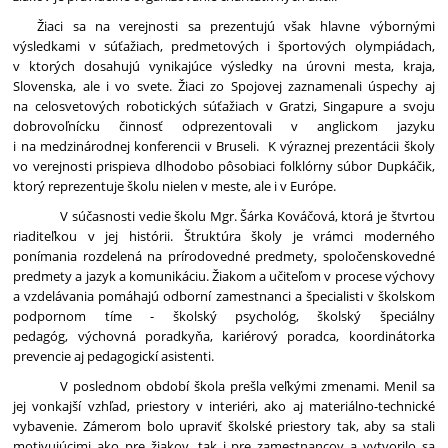
Žiaci sa na verejnosti sa prezentujú však hlavne výbornými
výsledkami v súťažiach, predmetových i športových olympiádach,
v ktorých dosahujú vynikajúce výsledky na úrovni mesta, kraja,
Slovenska, ale i vo svete. Žiaci zo Spojovej zaznamenali úspechy aj
na celosvetových robotických súťažiach v Gratzi, Singapure a svoju
dobrovoľnícku činnosť odprezentovali v anglickom jazyku
i na medzinárodnej konferencii v Bruseli. K výraznej prezentácii školy
vo verejnosti prispieva dlhodobo pôsobiaci folklórny súbor Dupkáčik,
ktorý reprezentuje školu nielen v meste, ale i v Európe.
V súčasnosti vedie školu Mgr. Šárka Kováčová, ktorá je štvrtou
riaditeľkou v jej histórii. Štruktúra školy je vrámci moderného
ponímania rozdelená na prírodovedné predmety, spoločenskovedné
predmety a jazyk a komunikáciu. Žiakom a učiteľom v procese výchovy
a vzdelávania pomáhajú odborní zamestnanci a špecialisti v školskom
podpornom tíme - školský psychológ, školský špeciálny
pedagóg, výchovná poradkyňa, kariérový poradca, koordinátorka
prevencie aj pedagogickí asistenti.
V poslednom období škola prešla veľkými zmenami. Menil sa
jej vonkajší vzhľad, priestory v interiéri, ako aj materiálno-technické
vybavenie. Zámerom bolo upraviť školské priestory tak, aby sa stali
motivujúcimi ako pre žiakov, tak i pre zamestnancov a vytvorilo sa