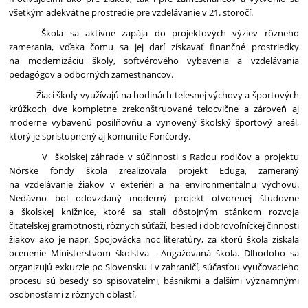
všetkým adekvátne prostredie pre vzdelávanie v 21. storočí.
Škola sa aktívne zapája do projektových výziev rôzneho
zamerania, vďaka čomu sa jej darí získavať finančné prostriedky
na modernizáciu školy, softvérového vybavenia a vzdelávania
pedagógov a odborných zamestnancov.
Žiaci školy využívajú na hodinách telesnej výchovy a športových
krúžkoch dve kompletne zrekonštruované telocvične a zároveň aj
moderne vybavenú posilňovňu a vynovený školský športový areál,
ktorý je sprístupnený aj komunite Fončordy.
V školskej záhrade v súčinnosti s Radou rodičov a projektu
Nórske fondy škola zrealizovala projekt Eduga, zameraný
na vzdelávanie žiakov v exteriéri a na environmentálnu výchovu.
Nedávno bol odovzdaný moderný projekt otvorenej študovne
a školskej knižnice, ktoré sa stali dôstojným stánkom rozvoja
čitateľskej gramotnosti, rôznych súťaží, besied i dobrovoľníckej činnosti
žiakov ako je napr. Spojovácka noc literatúry, za ktorú škola získala
ocenenie Ministerstvom školstva - Angažovaná škola. Dlhodobo sa
organizujú exkurzie po Slovensku i v zahraničí, súčasťou vyučovacieho
procesu sú besedy so spisovateľmi, básnikmi a ďalšími významnými
osobnosťami z rôznych oblastí.