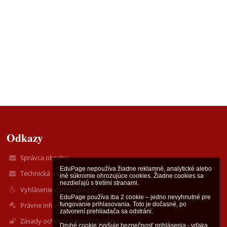
Odkazy
Správca obsahu
EduPage nepoužíva žiadne reklamné, analytické alebo 
Technická podpora
iné súkromie ohrozujúce cookies. Žiadne cookies sa 
nezdieľajú s tretími stranami.

Vyhlásenie o prístupnosti
EduPage používa iba 2 cookie – jedno nevyhnutné pre 
Právne informácie
fungovanie prihlasovania. Toto je dočasné, po 
zatvorení prehliadača sa odstráni.

Zásady ochrany osobných údajov
Druhé cookie zvyšuje bezpečnosť prihlásenia - vďaka 