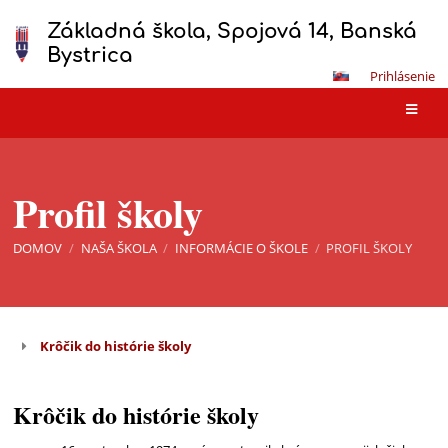
Základná škola, Spojová 14, Banská
Bystrica
Prihlásenie
Profil školy
DOMOV
/
NAŠA ŠKOLA
/
INFORMÁCIE O ŠKOLE
/
PROFIL ŠKOLY
Profil
Krôčik do histórie školy
školy
Krôčik do histórie školy