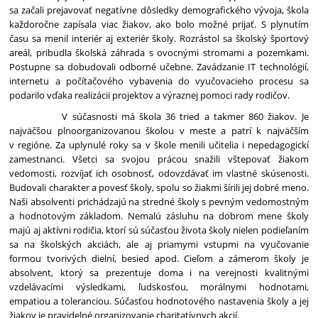
sa začali prejavovať negatívne dôsledky demografického vývoja, škola
každoročne zapísala viac žiakov, ako bolo možné prijať. S plynutím
času sa menil interiér aj exteriér školy
. Rozrástol sa školský športový
areál, pribudla školská záhrada s ovocnými stromami a pozemkami.
Postupne sa dobudovali odborné učebne. Zavádzanie IT technológií,
internetu a počítačového vybavenia do vyučovacieho procesu sa
podarilo vďaka realizácii projektov a výraznej pomoci rady rodičov.
V súčasnosti má
škola 36 tried a takmer 860 žiakov. Je
najväčšou plnoorganizovanou školou v meste a patrí k najväčším
v regióne. Za uplynulé roky sa v škole menili učitelia i nepedagogickí
zamestnanci. Všetci sa svojou prácou snažili vštepovať žiakom
vedomosti, rozvíjať ich osobnosť, odovzdávať im vlastné skúsenosti.
Budovali charakter a povesť školy, spolu so žiakmi šírili jej dobré meno.
Naši absolventi prichádzajú na stredné školy s pevným vedomostným
a hodnotovým základom.
Nemalú zásluhu na dobrom mene školy
majú aj aktívni rodičia, ktorí sú súčasťou života školy nielen podieľaním
sa na školských akciách, ale aj priamymi vstupmi na vyučovanie
formou tvorivých dielní, besied apod. Cieľom a zámerom školy je
absolvent, ktorý sa prezentuje doma i na verejnosti kvalitnými
vzdelávacími výsledkami, ľudskosťou, morálnymi hodnotami,
empatiou a toleranciou. Súčasťou hodnotového nastavenia školy a jej
žiakov je pravidelné organizovanie charitatívnych akcií.