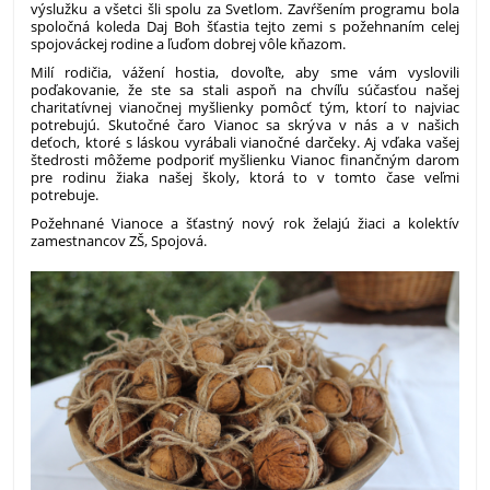
výslužku a všetci šli spolu za Svetlom. Zavŕšením programu bola
spoločná koleda Daj Boh šťastia tejto zemi s požehnaním celej
spojováckej rodine a ľuďom dobrej vôle kňazom.
Milí rodičia, vážení hostia, dovoľte, aby sme vám vyslovili
poďakovanie, že ste sa stali aspoň na chvíľu súčasťou našej
charitatívnej vianočnej myšlienky pomôcť tým, ktorí to najviac
potrebujú. Skutočné čaro Vianoc sa skrýva v nás a v našich
deťoch, ktoré s láskou vyrábali vianočné darčeky. Aj vďaka vašej
štedrosti môžeme podporiť myšlienku Vianoc finančným darom
pre rodinu žiaka našej školy, ktorá to v tomto čase veľmi
potrebuje.
Požehnané Vianoce a šťastný nový rok želajú žiaci a kolektív
zamestnancov ZŠ, Spojová.