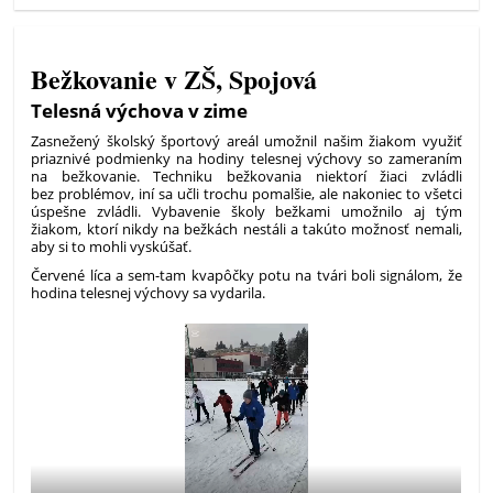
Bežkovanie v ZŠ, Spojová
Telesná výchova v zime
Zasnežený školský športový areál umožnil našim žiakom využiť
priaznivé podmienky na hodiny telesnej výchovy so zameraním
na bežkovanie. Techniku bežkovania niektorí žiaci zvládli
bez problémov, iní sa učli trochu pomalšie, ale nakoniec to všetci
úspešne zvládli. Vybavenie školy bežkami umožnilo aj tým
žiakom, ktorí nikdy na bežkách nestáli a takúto možnosť nemali,
aby si to mohli vyskúšať.
Červené líca a sem-tam kvapôčky potu na tvári boli signálom, že
hodina telesnej výchovy sa vydarila.