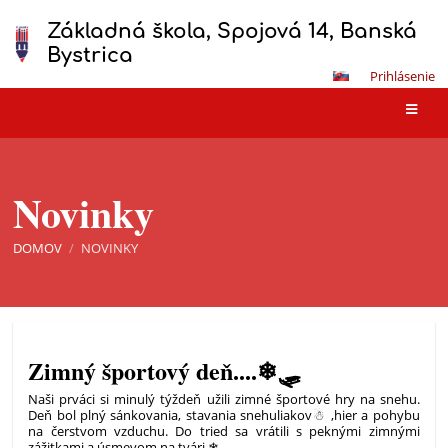
Základná škola, Spojová 14, Banská
Bystrica
Prihlásenie
Novinky
DOMOV
/
NOVINKY
Novinky
Zimný športový deň....❄🛷
Naši prváci si minulý týždeň užili zimné športové hry na snehu.
Deň bol plný sánkovania, stavania snehuliakov☃ ,hier a pohybu
na čerstvom vzduchu. Do tried sa vrátili s peknými zimnými
zážitkami a úsmevom na tvári.❄