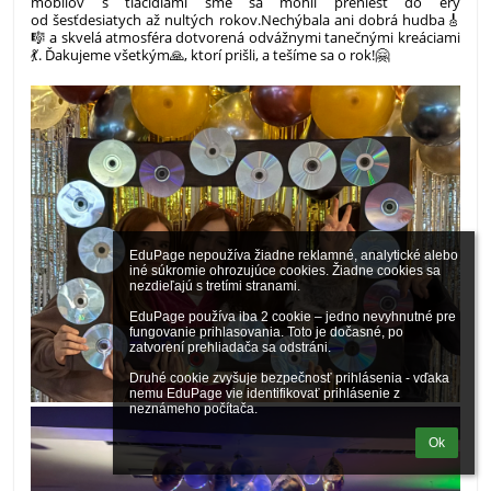
mobilov s tlačidlami sme sa mohli preniesť do éry
od šesťdesiatych až nultých rokov.Nechýbala ani dobrá hudba🎸
🎼 a skvelá atmosféra dotvorená odvážnymi tanečnými kreáciami
💃. Ďakujeme všetkým🙏, ktorí prišli, a tešíme sa o rok!🤗
EduPage nepoužíva žiadne reklamné, analytické alebo 
iné súkromie ohrozujúce cookies. Žiadne cookies sa 
nezdieľajú s tretími stranami.

EduPage používa iba 2 cookie – jedno nevyhnutné pre 
fungovanie prihlasovania. Toto je dočasné, po 
zatvorení prehliadača sa odstráni.

Druhé cookie zvyšuje bezpečnosť prihlásenia - vďaka 
nemu EduPage vie identifikovať prihlásenie z 
neznámeho počítača.
Ok