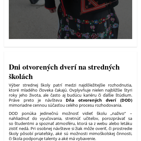
Dni otvorených dverí na stredných
školách
Výber strednej školy patrí medzi najdôležitejšie rozhodnutia,
ktoré mladého človeka čakajú. Ovplyvňuje nielen najbližšie štyri
roky jeho života, ale často aj budúcu kariéru či ďalšie štúdium.
Práve preto je návšteva
Dňa otvorených dverí (DOD)
mimoriadne cennou súčasťou celého procesu rozhodovania.
DOD ponúka jedinečnú možnosť vidieť školu „naživo“ –
nahliadnuť do vyučovania, stretnúť učiteľov, porozprávať sa
so študentmi a spoznať atmosféru, ktorá sa z webu alebo letáku
zistiť nedá. Pri osobnej návšteve si žiak môže overiť, či prostredie
školy pôsobí priateľsky, aké sú možnosti mimoškolskej činnosti,
či škola podporuje talenty a aké má vybavenie.