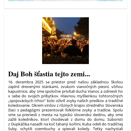
Daj Boh šťastia tejto zemi...
16. decembra 2025 sa priestor pred našou základnou školou
zaplnil drevenými stánkami, zvukom vianočných piesní, vôňou
kapustnice, aby sme spoločne privítali ducha Vianoc a odniesli ho
v sebe do svojich príbytkov. Hlavnou myšlienkou tohtoročných
„spojováckych trhov“ bolo oživiť zvyky našich predkov a tradičné
koledovanie. Okrem vinšov z rôznych krajov stredného Slovenska
žiaci s pedagógmi prezentovali folklórne zvyky a tradície. Spolu
sme sa preniesli z mesta na typickú slovenskú dedinu, aby sme
zažili koledníkov, ktorí chodievali z domu do domu. Súboristi
z Dupkáčika nasadli na koč ťahaný koňmi, Kuba odeli do tradičnej
šuby, schytili ozembuchy a spievali koledy. Tetky nachystali