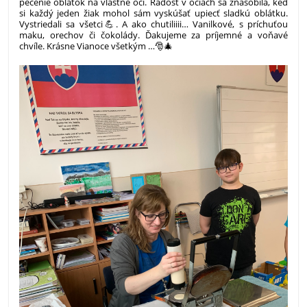
pečenie oblátok na vlastné oči. Radosť v očiach sa znásobila, keď
si každý jeden žiak mohol sám vyskúšať upiecť sladkú oblátku.
Vystriedali sa všetci💪. A ako chutiliiii… Vanilkové, s príchuťou
maku, orechov či čokolády. Ďakujeme za príjemné a voňavé
chvíle. Krásne Vianoce všetkým …🎅🎄