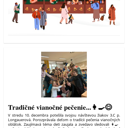
Tradičné vianočné pečenie...👩‍🍳😊
V stredu 10. decembra potešila svojou návštevou žiakov 3.C p.
Longauerová. Porozprávala deťom o tradícii pečenia vianočných
oblátok. Zaujímavá téma deti zaujala a zvedavo sledovali 👩‍🍳