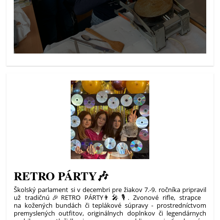
RETRO PÁRTY🎶
Školský parlament si v decembri pre žiakov 7.-9. ročníka pripravil
už tradičnú🎉RETRO PÁRTY👨‍🎤🎙. Zvonové rifle, strapce
na kožených bundách či teplákové súpravy - prostredníctvom
premyslených outfitov, originálnych doplnkov či legendárnych