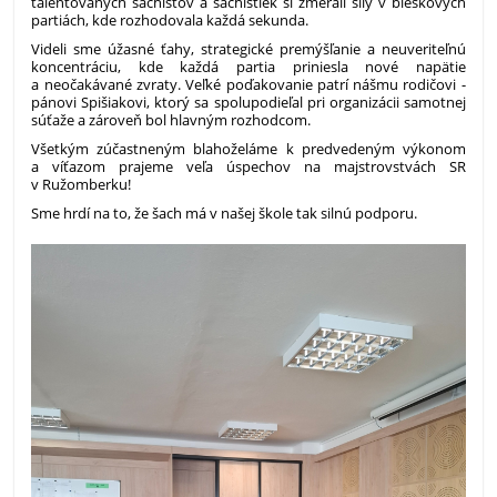
talentovaných šachistov a šachistiek si zmerali sily v bleskových
partiách, kde rozhodovala každá sekunda.
Videli sme úžasné ťahy, strategické premýšľanie a neuveriteľnú
koncentráciu, kde každá partia priniesla nové napätie
a neočakávané zvraty. Veľké poďakovanie patrí nášmu rodičovi -
pánovi Spišiakovi, ktorý sa spolupodieľal pri organizácii samotnej
súťaže a zároveň bol hlavným rozhodcom.
Všetkým zúčastneným blahoželáme k predvedeným výkonom
a víťazom prajeme veľa úspechov na majstrovstvách SR
v Ružomberku!
Sme hrdí na to, že šach má v našej škole tak silnú podporu.