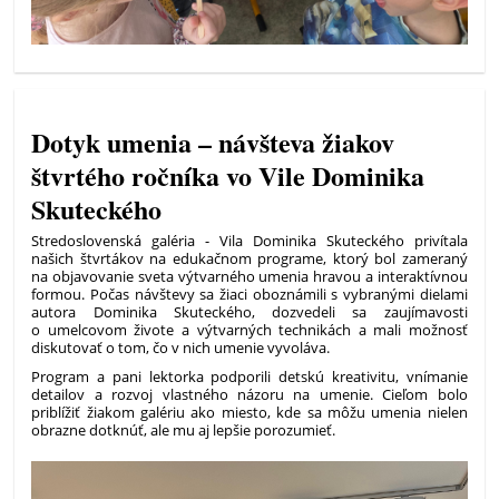
Dotyk umenia – návšteva žiakov
štvrtého ročníka vo Vile Dominika
Skuteckého
Stredoslovenská galéria - Vila Dominika Skuteckého privítala
našich štvrtákov na edukačnom programe, ktorý bol zameraný
na objavovanie sveta výtvarného umenia hravou a interaktívnou
formou. Počas návštevy sa žiaci oboznámili s vybranými dielami
autora Dominika Skuteckého, dozvedeli sa zaujímavosti
o umelcovom živote a výtvarných technikách a mali možnosť
diskutovať o tom, čo v nich umenie vyvoláva.
Program a pani lektorka podporili detskú kreativitu, vnímanie
detailov a rozvoj vlastného názoru na umenie. Cieľom bolo
priblížiť žiakom galériu ako miesto, kde sa môžu umenia nielen
obrazne dotknúť, ale mu aj lepšie porozumieť.