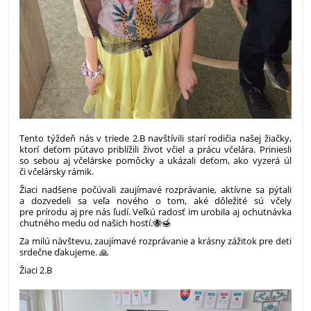
Tento týždeň nás v triede 2.B navštívili starí rodičia našej žiačky,
ktorí deťom pútavo priblížili život včiel a prácu včelára. Priniesli
so sebou aj včelárske pomôcky a ukázali deťom, ako vyzerá úľ
či včelársky rámik.
Žiaci nadšene počúvali zaujímavé rozprávanie, aktívne sa pýtali
a dozvedeli sa veľa nového o tom, aké dôležité sú včely
pre prírodu aj pre nás ľudí. Veľkú radosť im urobila aj ochutnávka
chutného medu od našich hostí.
🐝🍯
Za milú návštevu, zaujímavé rozprávanie a krásny zážitok pre deti
srdečne ďakujeme.
🙏
Žiaci 2.B