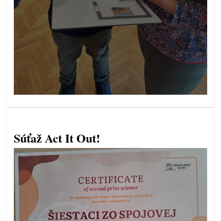
Súťaž Act It Out!