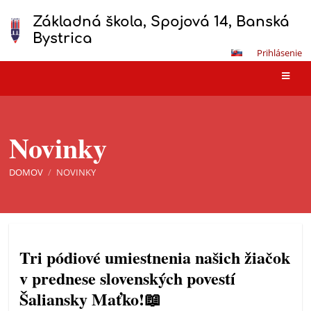
Základná škola, Spojová 14, Banská
Bystrica
Prihlásenie
Novinky
DOMOV
/
NOVINKY
Novinky
Tri pódiové umiestnenia našich žiačok
v prednese slovenských povestí
Šaliansky Maťko!📖