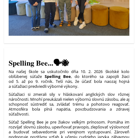
Spelling Bee...🗣🐝
Na našej škole sa uskutočnilo dňa 10. 2. 2026 školské kolo
obľúbenej súťaže
Spelling Bee
, do ktorého sa zapojili žiaci
od 5. až po 9. ročník. Teší nás, že účasť bola naozaj hojná
a súťažiaci predviedli výborné výkony.
Súťažiaci si zmerali sily v hláskovaní anglických slov rôznej
náročnosti. Mnohí preukázali nielen výbornú slovnú zásobu, ale aj
schopnosť sústrediť sa, zvládať trému a pohotovo reagovať.
Atmosféra bola plná napätia, povzbudzovania a zdravej
súťaživosti.
Súťaž Spelling Bee je pre žiakov veľkým prínosom. Pomáha im
rozvíjať slovnú zásobu, upevňovať pravopis, zlepšovať výslovnosť
a budovať sebavedomie pri verejnom vystupovaní. Zároveň
podporuje pozitívny vzťah k učeniu cudzieho jazyka zábavnou