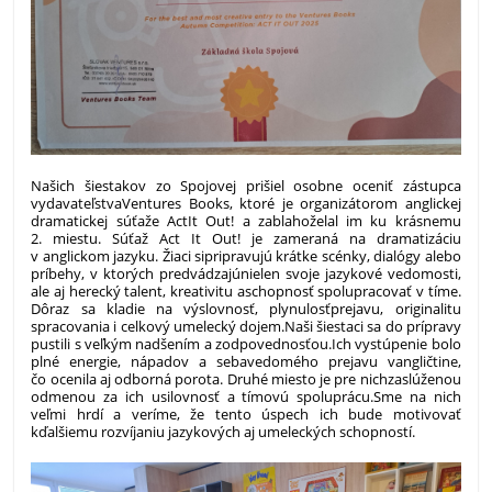
Našich šiestakov zo Spojovej prišiel osobne oceniť zástupca
vydavateľstva
Ventures Books, ktoré je organizátorom anglickej
dramatickej súťaže Act
It Out! a zablahoželal im ku krásnemu
2. miestu.
Súťaž Act It Out! je zameraná na dramatizáciu
v anglickom jazyku. Žiaci si
pripravujú krátke scénky, dialógy alebo
príbehy, v ktorých predvádzajú
nielen svoje jazykové vedomosti,
ale aj herecký talent, kreativitu a
schopnosť spolupracovať v tíme.
Dôraz sa kladie na výslovnosť, plynulosť
prejavu, originalitu
spracovania i celkový umelecký dojem.
Naši šiestaci sa do prípravy
pustili s veľkým nadšením a zodpovednosťou.
Ich vystúpenie bolo
plné energie, nápadov a sebavedomého prejavu v
angličtine,
čo ocenila aj odborná porota. Druhé miesto je pre nich
zaslúženou
odmenou za ich usilovnosť a tímovú spoluprácu.
Sme na nich
veľmi hrdí a veríme, že tento úspech ich bude motivovať
k
ďalšiemu rozvíjaniu jazykových aj umeleckých schopností.