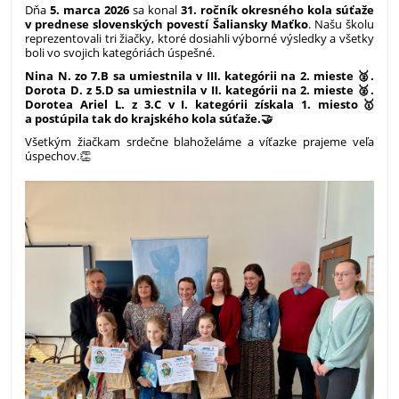
Dňa
5. marca 2026
sa konal
31. ročník okresného kola súťaže
v prednese slovenských povestí Šaliansky Maťko
. Našu školu
reprezentovali tri žiačky, ktoré dosiahli výborné výsledky a všetky
boli vo svojich kategóriách úspešné.
Nina N. zo 7.B sa umiestnila v III. kategórii na 2. mieste 🥈.
Dorota D. z 5.D sa umiestnila v II. kategórii na 2. mieste 🥈.
Dorotea Ariel L. z 3.C v I. kategórii získala 1. miesto🥇
a postúpila tak do krajského kola súťaže.🤝
Všetkým žiačkam srdečne blahoželáme a víťazke prajeme veľa
úspechov.👏