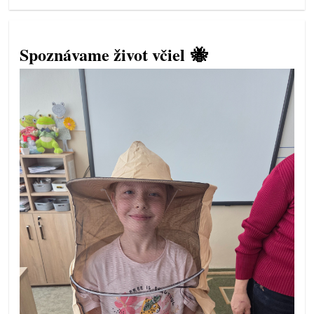
Spoznávame život včiel 🐝