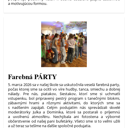
a motivujúcou formou.
Farebná PÁRTY
5. marca 2026 sa v našej škole sa uskutočnila veselá farebná party,
počas ktorej sme sa ocitli vo víre hudby, tanca, smiechu a dobrej
nálady. Pre nás, piatakov, šiestakov, ktorí sme si uchmatli
vstupenku, bol pripravený pestrý program s tanečnými blokmi,
zábavnými hrami a rôznymi aktivitami, do ktorých sme sa
s nadšením zapájali. Celým podujatím nás sprevádzali skvelé
moderátorky Julka a Dominika, ktoré sa postarali o príjemnú
a uvoľnenú atmosféru. Nechýbala ani fotostena a výborné
občerstvenie od našej pani bufetárky. Všetci sme si to veľmi užili
a už teraz sa tešíme na ďalšie spoločné podujatia.