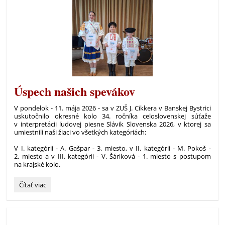
ZŠ
Spojová.
Sme
majstrami
banskobystrickej
DFLI:
Úspech našich spevákov
V pondelok - 11. mája 2026 - sa v ZUŠ J. Cikkera v Banskej Bystrici
uskutočnilo okresné kolo 34. ročníka celoslovenskej súťaže
v interpretácii ľudovej piesne Slávik Slovenska 2026, v ktorej sa
umiestnili naši žiaci vo všetkých kategóriách:
V I. kategórii - A. Gašpar - 3. miesto, v II. kategórii - M. Pokoš -
2. miesto a v III. kategórii - V. Šáriková - 1. miesto s postupom
na krajské kolo.
Úspech
Čítať viac
našich
spevákov: