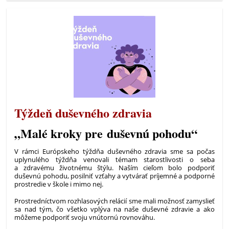
minulosť
-
Starovek
-
6.
ročník:
Týždeň duševného zdravia
„Malé kroky pre duševnú pohodu“
V rámci Európskeho týždňa duševného zdravia sme sa počas
uplynulého týždňa venovali témam starostlivosti o seba
a zdravému životnému štýlu. Naším cieľom bolo podporiť
duševnú pohodu, posilniť vzťahy a vytvárať príjemné a podporné
prostredie v škole i mimo nej.
Prostredníctvom rozhlasových relácií sme mali možnosť zamyslieť
sa nad tým, čo všetko vplýva na naše duševné zdravie a ako
môžeme podporiť svoju vnútornú rovnováhu.