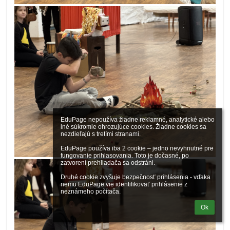
EduPage nepoužíva žiadne reklamné, analytické alebo 
iné súkromie ohrozujúce cookies. Žiadne cookies sa 
nezdieľajú s tretími stranami.

EduPage používa iba 2 cookie – jedno nevyhnutné pre 
fungovanie prihlasovania. Toto je dočasné, po 
zatvorení prehliadača sa odstráni.

Druhé cookie zvyšuje bezpečnosť prihlásenia - vďaka 
nemu EduPage vie identifikovať prihlásenie z 
neznámeho počítača.
Ok