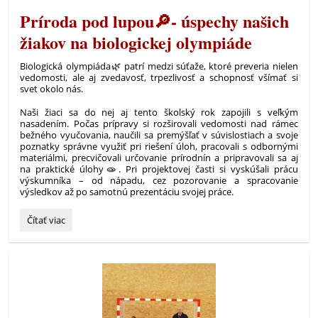
Príroda pod lupou🔎- úspechy našich
žiakov na biologickej olympiáde
Biologická olympiáda🌿 patrí medzi súťaže, ktoré preveria nielen
vedomosti, ale aj zvedavosť, trpezlivosť a schopnosť všímať si
svet okolo nás.
Naši žiaci sa do nej aj tento školský rok zapojili s veľkým
nasadením. Počas prípravy si rozširovali vedomosti nad rámec
bežného vyučovania, naučili sa premýšľať v súvislostiach a svoje
poznatky správne využiť pri riešení úloh, pracovali s odbornými
materiálmi, precvičovali určovanie prírodnín a pripravovali sa aj
na praktické úlohy🧫. Pri projektovej časti si vyskúšali prácu
výskumníka – od nápadu, cez pozorovanie a spracovanie
výsledkov až po samotnú prezentáciu svojej práce.
Príroda
Čítať viac
pod
lupou
🔎-
úspechy
našich
žiakov
na