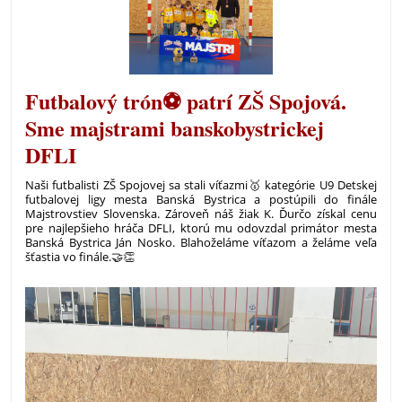
biologickej
olympiáde:
Futbalový trón⚽ patrí ZŠ Spojová.
Sme majstrami banskobystrickej
DFLI
Naši futbalisti ZŠ Spojovej sa stali víťazmi🥇 kategórie U9 Detskej
futbalovej ligy mesta Banská Bystrica a postúpili do finále
Majstrovstiev Slovenska. Zároveň náš žiak K. Ďurčo získal cenu
pre najlepšieho hráča DFLI, ktorú mu odovzdal primátor mesta
Banská Bystrica Ján Nosko. Blahoželáme víťazom a želáme veľa
šťastia vo finále.🤝👏