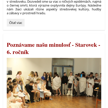
v stredoveku. Dozvedeli sme sa viac o ničivých epidémiách, najmä
o čiernej smrti, ktorá výrazne ovplyvnila dejiny Európy. Následne
nám žiaci ukázali rôzne aspekty stredovekej kultúry, hudby
a zábavy v prostredí hradu.
Poznávame
Čítať viac
našu
minulosť
-
Stredovek
Poznávame našu minulosť - Starovek -
-
7.
6. ročník
ročník: