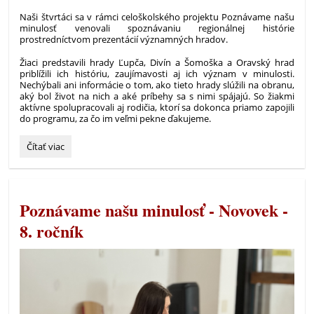
Naši štvrtáci sa v rámci celoškolského projektu Poznávame našu
minulosť venovali spoznávaniu regionálnej histórie
prostredníctvom prezentácií významných hradov.
Žiaci predstavili hrady Ľupča, Divín a Šomoška a Oravský hrad
priblížili ich históriu, zaujímavosti aj ich význam v minulosti.
Nechýbali ani informácie o tom, ako tieto hrady slúžili na obranu,
aký bol život na nich a aké príbehy sa s nimi spájajú. So žiakmi
aktívne spolupracovali aj rodičia, ktorí sa dokonca priamo zapojili
do programu, za čo im veľmi pekne ďakujeme.
Poznávame
Čítať viac
našu
minulosť
-
4.
Poznávame našu minulosť - Novovek -
ročník:
8. ročník