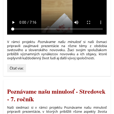
V rámci projektu
Poznávame našu minulosť
si naši ôsmaci
pripravili zaujímavé prezentácie na rôzne témy z obdobia
svetového a slovenského novoveku. Žiaci svojim spolužiakom
priblížili významných vynálezcov novoveku a ich objavy, ktoré
ovplyvnili každodenný život ľudí aj ďalší vývoj spoločnosti.
Poznávame
Čítať viac
našu
minulosť
-
Novovek
Poznávame našu minulosť - Stredovek
-
8.
- 7. ročník
ročník:
Naši siedmaci si v rámci projektu Poznávame našu minulosť
pripravili prezentácie, v ktorých priblížili rôzne aspekty života