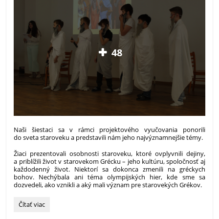
48
Naši šiestaci sa v rámci projektového vyučovania ponorili
do sveta staroveku a predstavili nám jeho najvýznamnejšie témy.
Žiaci prezentovali osobnosti staroveku, ktoré ovplyvnili dejiny,
a priblížili život v starovekom Grécku – jeho kultúru, spoločnosť aj
každodenný život. Niektorí sa dokonca zmenili na gréckych
bohov. Nechýbala ani téma olympijských hier, kde sme sa
dozvedeli, ako vznikli a aký mali význam pre starovekých Grékov.
Poznávame
Čítať viac
našu