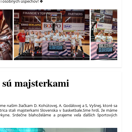
 i osobných úspechov! 🍀
B sú majsterkami
me našim žiačkam D. Kohútovej, A. Godálovej a S, Vyšnej, ktoré sa
rica stali majsterkami Slovenska v basketbale.
Sme hrdí, že máme
vkyne. Srdečne blahoželáme a prajeme veľa ďalších športových