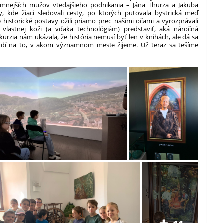
mnejších mužov vtedajšieho podnikania – Jána Thurza a Jakuba
y, kde žiaci sledovali cesty, po ktorých putovala bystrická meď
 historické postavy ožili priamo pred našimi očami a vyrozprávali
 vlastnej koži (a vďaka technológiám) predstaviť, aká náročná
urzia nám ukázala, že história nemusí byť len v knihách, ale dá sa
hrdí na to, v akom významnom meste žijeme. Už teraz sa tešíme