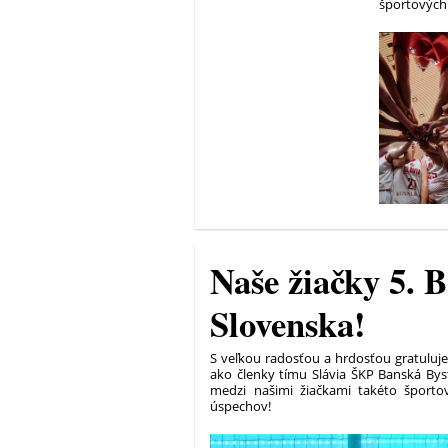
športových
Naše žiačky 5. 
Slovenska!
S veľkou radosťou a hrdosťou gratuluje
ako členky tímu Slávia ŠKP Banská Byst
medzi našimi žiačkami takéto športo
úspechov!