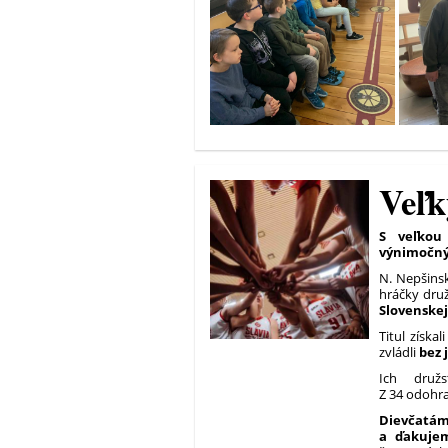
Veľk
S veľkou
výnimočný
N. Nepšinsk
hráčky druž
Slovenskej
Titul získa
zvládli
bez 
Ich druž
Z 34 odohra
Dievčatá
a ďakujem