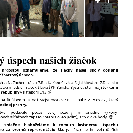
11
ý úspech našich žiačok
 hrdosťou oznamujeme, že žiačky našej školy dosiahli
 športový úspech.
á a N. Záchenská zo 7.B a K. Kanošová a S. Jakálová zo 7.D sa ako
stva mladších žiačok Slávie ŠKP Banská Bystrica stali
majsterkami
 republiky
v kategórii U13.🥇
li na finálovom turnaji Majstrovstiev SR – Final 6 v Prievidzi, ktorý
jedinej prehry
.
stvo podávalo počas celej sezóny mimoriadne výkony.
ných súťažných zápasov prehralo len jediný, a to o dva body. 👏
m srdečne blahoželáme k tomuto krásnemu úspechu
e za vzornú reprezentáciu školy.
Prajeme im veľa ďalších