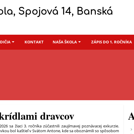
la, Spojová 14, Banská
ODIČIA
KONTAKT
NAŠA ŠKOLA
ZÁPIS DO 1. ROČNÍKA
krídlami dravcov
A
2026 sa žiaci 3. ročníka zúčastnili zaujímavej poznávacej exkurzie.
ávkou bol kaštieľ v Svätom Antone, kde sa oboznámili so spôsobom