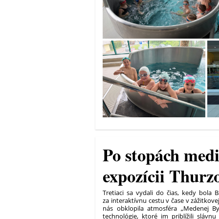
Po stopách medi 
expozícii Thurz
Tretiaci sa vydali do čias, kedy bola 
za interaktívnu cestu v čase v zážitkov
nás obklopila atmosféra „Medenej By
technológie, ktoré im priblížili slávn