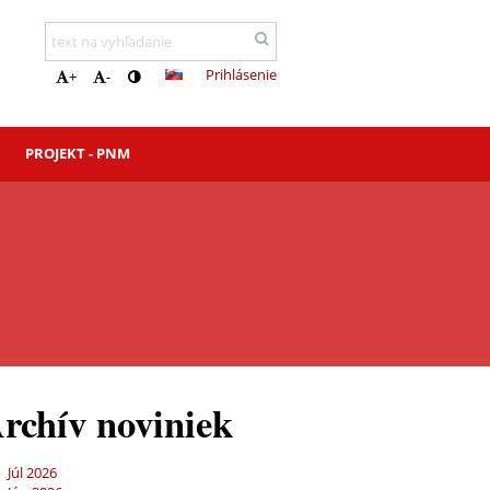
Prihlásenie
+
-
PROJEKT - PNM
rchív noviniek
Júl 2026