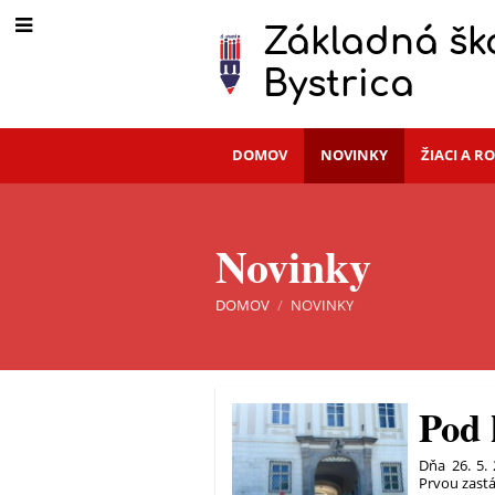
Základná ško
Bystrica
DOMOV
NOVINKY
ŽIACI A R
Novinky
DOMOV
/
NOVINKY
Novinky
Pod 
Dňa 26. 5. 
Prvou zast