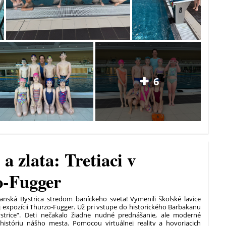
6
a zlata: Tretiaci v
o-Fugger
Banská Bystrica stredom baníckeho sveta! Vymenili školské lavice
ej expozícii Thurzo-Fugger. Už pri vstupe do historického Barbakanu
strice“. Deti nečakalo žiadne nudné prednášanie, ale moderné
u históriu nášho mesta. Pomocou virtuálnej reality a hovoriacich