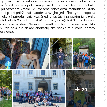
hty v minulosti a získali informácie o histórii a vývoji poľovníctva
u. Čas strávili aj v priľahlom parku, kde si prečítali náučné tabule,
i pri vzácnom kmeni 120 ročného sekvojovca mamutieho, ktorý
nc Filip pri príležitosti narodenia svojho jediného syna Leopolda
 okolitú prírodu i jazierko.
Následne navštívili ZŠ Maximiliána Hella
ých Baniach. Tam si prezreli rôzne druhy dravých vtákov a sledovali
žky sokoliarstva. Najväčším zážitkom boli predvádzacie lety
xkurzia bola pre žiakov obohacujúcim spojením histórie, prírody
ho učenia.
20