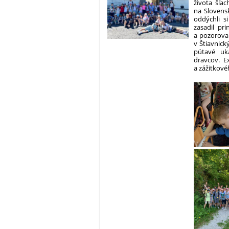
života šľac
na Slovensk
oddýchli s
zasadil pri
a pozorovali
v Štiavnick
pútavé uká
dravcov.
E
a zážitkové