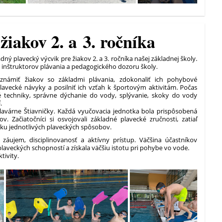
žiakov 2. a 3. ročníka
adný plavecký výcvik pre žiakov 2. a 3. ročníka našej základnej školy.
 inštruktorov plávania a pedagogického dozoru školy.
známiť žiakov so základmi plávania, zdokonaliť ich pohybové
lavecké návyky a posilniť ich vzťah k športovým aktivitám. Počas
cké techniky, správne dýchanie do vody, splývanie, skoky do vody
.
plavárne Štiavničky. Každá vyučovacia jednotka bola prispôsobená
 Začiatočníci si osvojovali základné plavecké zručnosti, zatiaľ
niku jednotlivých plaveckých spôsobov.
i záujem, disciplinovanosť a aktívny prístup. Väčšina účastníkov
laveckých schopností a získala väčšiu istotu pri pohybe vo vode.
tivity.