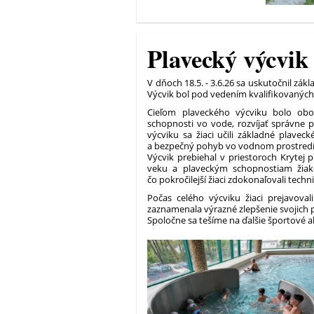
Plavecký výcvik 
V dňoch 18.5. - 3.6.26 sa uskutočnil zákl
Výcvik bol pod vedením kvalifikovaných
Cieľom plaveckého výcviku bolo obo
schopnosti vo vode, rozvíjať správne p
výcviku sa žiaci učili základné plave
a bezpečný pohyb vo vodnom prostredí
Výcvik prebiehal v priestoroch Krytej 
veku a plaveckým schopnostiam žiakov.
čo pokročilejší žiaci zdokonaľovali tech
Počas celého výcviku žiaci prejavoval
zaznamenala výrazné zlepšenie svojich p
Spoločne sa tešíme na ďalšie športové ak