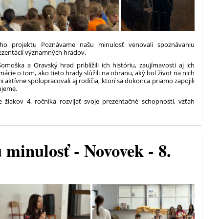
kého projektu Poznávame našu minulosť venovali spoznávaniu
rezentácií významných hradov.
Šomoška a Oravský hrad priblížili ich históriu, zaujímavosti aj ich
ácie o tom, ako tieto hrady slúžili na obranu, aký bol život na nich
i aktívne spolupracovali aj rodičia, ktorí sa dokonca priamo zapojili
ujeme.
e žiakov 4. ročníka rozvíjať svoje prezentačné schopnosti, vzťah
minulosť - Novovek - 8.