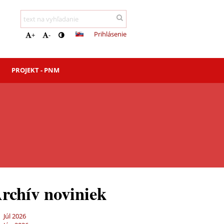
Prihlásenie
+
-
PROJEKT - PNM
rchív noviniek
Júl 2026