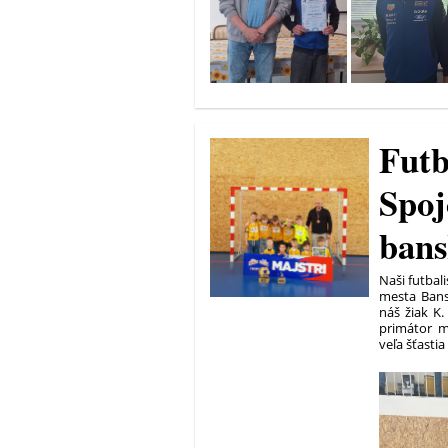
Futb
Spoj
bans
Naši futbali
mesta Bansk
náš žiak K.
primátor m
veľa šťastia