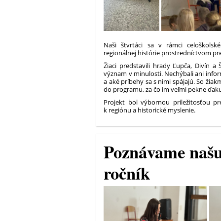
Naši štvrtáci sa v rámci celoškols
regionálnej histórie prostredníctvom p
Žiaci predstavili hrady Ľupča, Divín a 
význam v minulosti. Nechýbali ani inform
a aké príbehy sa s nimi spájajú. So žiakm
do programu, za čo im veľmi pekne ďak
Projekt bol výbornou príležitosťou pr
k regiónu a historické myslenie.
Poznávame našu 
ročník