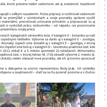
že, ktoré preveria nielen vedomosti, ale aj zvedavosť, trpezlivosť
 zapojili s veľkým nasadením. Počas prípravy si rozširovali vedomosti
i sa premýšľať v súvislostiach a svoje poznatky správne využiť
 materiálmi, precvičovali určovanie prírodnín a pripravovali sa aj
časti si vyskúšali prácu výskumníka – od nápadu, cez pozorovanie
prezentáciu svojej práce.
iacerých kategóriách okresného kola. V kategórii E – botanika sa naši
ali úspešnými riešiteľmi. Výborne sa darilo aj v kategórii E – zoológia,
. Rovnaký úspech sme dosiahli aj v kategórii E – geológia, v ktorej
sto.
Úspešní sme boli aj v kategórii D – teoreticko-praktická časť, kde
H. (6.C), získali 4. a 5. miesto spomedzi 22 súťažiacich. Mimoriadnu
ojektová časť, v ktorej Adrian M. (7.D) obsadil výborné 2. miesto🥈.
i dokážu nielen získavať nové poznatky, ale ich aj tvorivo spracovať

me a ďakujeme za vzornú reprezentáciu školy🤝🙏. Ich výsledky
, objavov a zaujímavostí – stačí sa na ňu pozerať pozorne a s chuťou