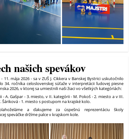
ch našich spevákov
- 11. mája 2026 - sa v ZUŠ J. Cikkera v Banskej Bystrici uskutočnilo
o 34. ročníka celoslovenskej súťaže v interpretácii ľudovej piesne
nska 2026, v ktorej sa umiestnili naši žiaci vo všetkých kategóriách:
ii - A. Gašpar - 3. miesto, v II. kategórii - M. Pokoš - 2. miesto a v III.
 V. Šáriková - 1. miesto s postupom na krajské kolo.
blahoželáme a ďakujeme za úspešnú reprezentáciu školy
cej speváčke držíme palce v krajskom kole.