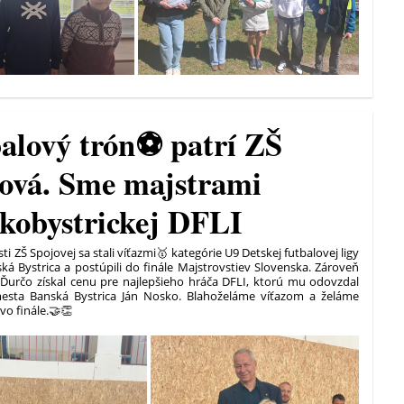
alový trón⚽ patrí ZŠ
ová. Sme majstrami
kobystrickej DFLI
sti ZŠ Spojovej sa stali víťazmi🥇 kategórie U9 Detskej futbalovej ligy
á Bystrica a postúpili do finále Majstrovstiev Slovenska. Zároveň
 Ďurčo získal cenu pre najlepšieho hráča DFLI, ktorú mu odovzdal
esta Banská Bystrica Ján Nosko. Blahoželáme víťazom a želáme
 vo finále.🤝👏