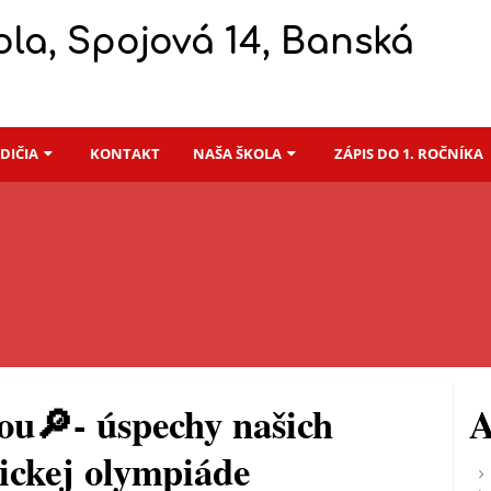
la, Spojová 14, Banská
ODIČIA
KONTAKT
NAŠA ŠKOLA
ZÁPIS DO 1. ROČNÍKA
ou🔎- úspechy našich
A
gickej olympiáde