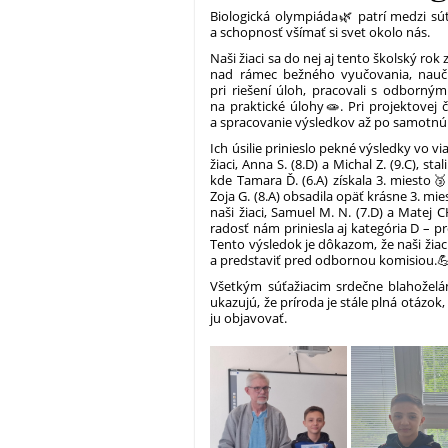
Biologická olympiáda🌿 patrí medzi súťa
a schopnosť všímať si svet okolo nás.
Naši žiaci sa do nej aj tento školský rok
nad rámec bežného vyučovania, naučil
pri riešení úloh, pracovali s odbornými
na praktické úlohy🧫. Pri projektovej 
a spracovanie výsledkov až po samotnú 
Ich úsilie prinieslo pekné výsledky vo v
žiaci, Anna S. (8.D) a Michal Z. (9.C), st
kde Tamara Ď. (6.A) získala 3. miesto🥉
Zoja G. (8.A) obsadila opäť krásne 3. mie
naši žiaci, Samuel M. N. (7.D) a Matej C
radosť nám priniesla aj kategória D – pr
Tento výsledok je dôkazom, že naši žiac
a predstaviť pred odbornou komisiou.
Všetkým súťažiacim srdečne blahoželá
ukazujú, že príroda je stále plná otázok
ju objavovať.