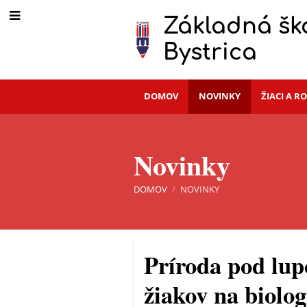
Základná ško
Bystrica
DOMOV
NOVINKY
ŽIACI A R
Novinky
DOMOV
/
NOVINKY
Novinky
Príroda pod lup
žiakov na biolo