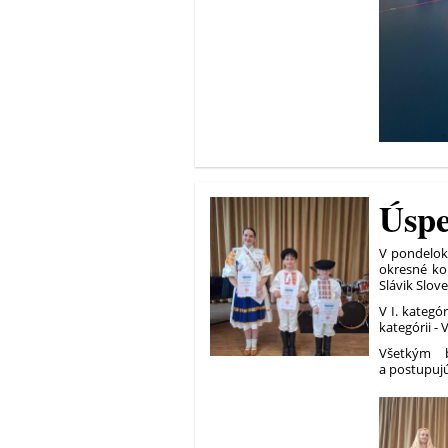
Úspe
V pondelok 
okresné kol
Slávik Slove
V I. kategór
kategórii -
Všetkým 
a postupujú