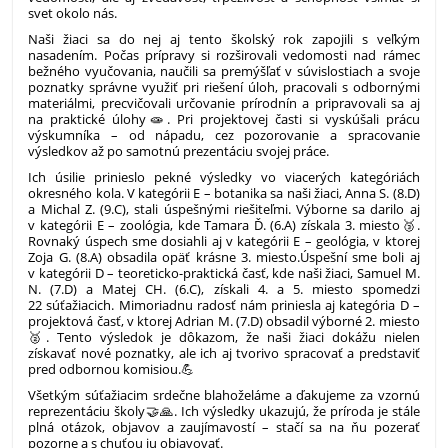
svet okolo nás.
Naši žiaci sa do nej aj tento školský rok zapojili s veľkým
nasadením. Počas prípravy si rozširovali vedomosti nad rámec
bežného vyučovania, naučili sa premýšľať v súvislostiach a svoje
poznatky správne využiť pri riešení úloh, pracovali s odbornými
materiálmi, precvičovali určovanie prírodnín a pripravovali sa aj
na praktické úlohy🧫. Pri projektovej časti si vyskúšali prácu
výskumníka – od nápadu, cez pozorovanie a spracovanie
výsledkov až po samotnú prezentáciu svojej práce.
Ich úsilie prinieslo pekné výsledky vo viacerých kategóriách
okresného kola. V kategórii E – botanika sa naši žiaci, Anna S. (8.D)
a Michal Z. (9.C), stali úspešnými riešiteľmi. Výborne sa darilo aj
v kategórii E – zoológia, kde Tamara Ď. (6.A) získala 3. miesto🥉.
Rovnaký úspech sme dosiahli aj v kategórii E – geológia, v ktorej
Zoja G. (8.A) obsadila opäť krásne 3. miesto.
Úspešní sme boli aj
v kategórii D – teoreticko-praktická časť, kde naši žiaci, Samuel M.
N. (7.D) a Matej CH. (6.C), získali 4. a 5. miesto spomedzi
22 súťažiacich. Mimoriadnu radosť nám priniesla aj kategória D –
projektová časť, v ktorej Adrian M. (7.D) obsadil výborné 2. miesto
🥈. Tento výsledok je dôkazom, že naši žiaci dokážu nielen
získavať nové poznatky, ale ich aj tvorivo spracovať a predstaviť
pred odbornou komisiou.💪
Všetkým súťažiacim srdečne blahoželáme a ďakujeme za vzornú
reprezentáciu školy🤝🙏. Ich výsledky ukazujú, že príroda je stále
plná otázok, objavov a zaujímavostí – stačí sa na ňu pozerať
pozorne a s chuťou ju objavovať.