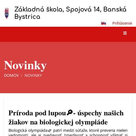
Základná škola, Spojová 14, Banská
Bystrica
Prihlásenie
Novinky
DOMOV
/
NOVINKY
Novinky
Príroda pod lupou🔎- úspechy našich
žiakov na biologickej olympiáde
Biologická olympiáda🌿 patrí medzi súťaže, ktoré preveria nielen
vedomosti, ale aj zvedavosť, trpezlivosť a schopnosť všímať si