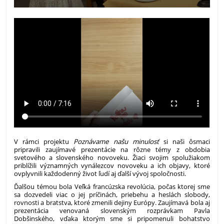
V rámci projektu
Poznávame našu minulosť
si naši ôsmaci
pripravili zaujímavé prezentácie na rôzne témy z obdobia
svetového a slovenského novoveku. Žiaci svojim spolužiakom
priblížili významných vynálezcov novoveku a ich objavy, ktoré
ovplyvnili každodenný život ľudí aj ďalší vývoj spoločnosti.
Ďalšou témou bola Veľká francúzska revolúcia, počas ktorej sme
sa dozvedeli viac o jej príčinách, priebehu a heslách slobody,
rovnosti a bratstva, ktoré zmenili dejiny Európy. Zaujímavá bola aj
prezentácia venovaná slovenským rozprávkam Pavla
Dobšinského, vďaka ktorým sme si pripomenuli bohatstvo