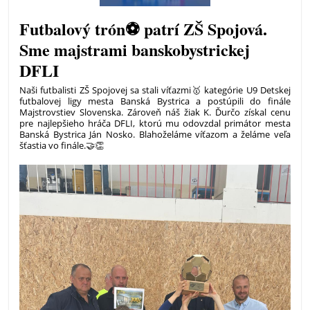
Futbalový trón⚽ patrí ZŠ Spojová.
Sme majstrami banskobystrickej
DFLI
Naši futbalisti ZŠ Spojovej sa stali víťazmi🥇 kategórie U9 Detskej
futbalovej ligy mesta Banská Bystrica a postúpili do finále
Majstrovstiev Slovenska. Zároveň náš žiak K. Ďurčo získal cenu
pre najlepšieho hráča DFLI, ktorú mu odovzdal primátor mesta
Banská Bystrica Ján Nosko. Blahoželáme víťazom a želáme veľa
šťastia vo finále.🤝👏