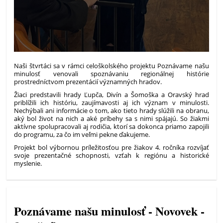
Naši štvrtáci sa v rámci celoškolského projektu Poznávame našu
minulosť venovali spoznávaniu regionálnej histórie
prostredníctvom prezentácií významných hradov.
Žiaci predstavili hrady Ľupča, Divín a Šomoška a Oravský hrad
priblížili ich históriu, zaujímavosti aj ich význam v minulosti.
Nechýbali ani informácie o tom, ako tieto hrady slúžili na obranu,
aký bol život na nich a aké príbehy sa s nimi spájajú. So žiakmi
aktívne spolupracovali aj rodičia, ktorí sa dokonca priamo zapojili
do programu, za čo im veľmi pekne ďakujeme.
Projekt bol výbornou príležitosťou pre žiakov 4. ročníka rozvíjať
svoje prezentačné schopnosti, vzťah k regiónu a historické
myslenie.
Poznávame našu minulosť - Novovek -