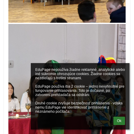
EduPage nepoužíva žiadne reklamné, analytické alebo 
iné súkromie ohrozujúce cookies. Žiadne cookies sa 
nezdieľajú s tretími stranami.

EduPage používa iba 2 cookie – jedno nevyhnutné pre 
fungovanie prihlasovania. Toto je dočasné, po 
zatvorení prehliadača sa odstráni.

Druhé cookie zvyšuje bezpečnosť prihlásenia - vďaka 
nemu EduPage vie identifikovať prihlásenie z 
neznámeho počítača.
Ok