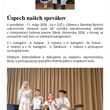
Úspech našich spevákov
V pondelok - 11. mája 2026 - sa v ZUŠ J. Cikkera v Banskej Bystrici
uskutočnilo okresné kolo 34. ročníka celoslovenskej súťaže
v interpretácii ľudovej piesne Slávik Slovenska 2026, v ktorej sa
umiestnili naši žiaci vo všetkých kategóriách:
V I. kategórii - A. Gašpar - 3. miesto, v II. kategórii - M. Pokoš -
2. miesto a v III. kategórii - V. Šáriková - 1. miesto s postupom
na krajské kolo.
Všetkým blahoželáme a ďakujeme za úspešnú reprezentáciu
školy a postupujúcej speváčke držíme palce v krajskom kole.