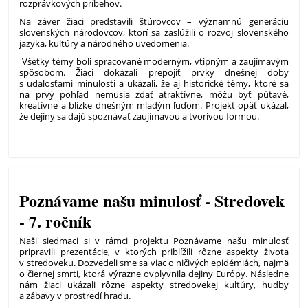
rozprávkových príbehov.
Na záver žiaci predstavili štúrovcov – významnú generáciu
slovenských národovcov, ktorí sa zaslúžili o rozvoj slovenského
jazyka, kultúry a národného uvedomenia.
Všetky témy boli spracované moderným, vtipným a zaujímavým
spôsobom. Žiaci dokázali prepojiť prvky dnešnej doby
s udalosťami minulosti a ukázali, že aj historické témy, ktoré sa
na prvý pohľad nemusia zdať atraktívne, môžu byť pútavé,
kreatívne a blízke dnešným mladým ľuďom. Projekt opäť ukázal,
že dejiny sa dajú spoznávať zaujímavou a tvorivou formou.
Poznávame našu minulosť - Stredovek
- 7. ročník
Naši siedmaci si v rámci projektu Poznávame našu minulosť
pripravili prezentácie, v ktorých priblížili rôzne aspekty života
v stredoveku. Dozvedeli sme sa viac o ničivých epidémiách, najmä
o čiernej smrti, ktorá výrazne ovplyvnila dejiny Európy. Následne
nám žiaci ukázali rôzne aspekty stredovekej kultúry, hudby
a zábavy v prostredí hradu.